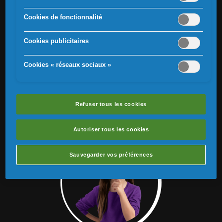
Cookies de fonctionnalité
Cookies publicitaires
Cookies « réseaux sociaux »
CONSEILLEZ-LE
Soyez attentif aux habitudes de votre enfant en ce qui
concerne ses passages aux toilettes. Vous pouvez
Refuser tous les cookies
encourager votre enfant à passer aux toilettes 20 minutes
avant d’aller au lit, puis à nouveau juste avant le coucher.
Autoriser tous les cookies
Sauvegarder vos préférences