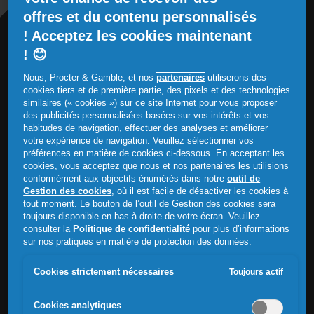
offres et du contenu personnalisés
! Acceptez les cookies maintenant
! 😊
Nous, Procter & Gamble, et nos
partenaires
utiliserons des
cookies tiers et de première partie, des pixels et des technologies
similaires (« cookies ») sur ce site Internet pour vous proposer
des publicités personnalisées basées sur vos intérêts et vos
habitudes de navigation, effectuer des analyses et améliorer
votre expérience de navigation. Veuillez sélectionner vos
préférences en matière de cookies ci-dessous. En acceptant les
SOUTENEZ VOTRE ENFANT
cookies, vous acceptez que nous et nos partenaires les utilisions
conformément aux objectifs énumérés dans notre
outil de
N’oubliez jamais que ce n’est pas sa faute. Les enfants se
Gestion des cookies
, où il est facile de désactiver les cookies à
développent à des rythmes différents et ont besoin de
tout moment. Le bouton de l’outil de Gestion des cookies sera
soutien lorsqu’ils sont perturbés. Rassurez votre enfant et
toujours disponible en bas à droite de votre écran. Veuillez
proposez-lui de l’aide pour relever ce défi ensemble.
consulter la
Politique de confidentialité
pour plus d’informations
sur nos pratiques en matière de protection des données.
Cookies strictement nécessaires
Toujours actif
Cookies analytiques