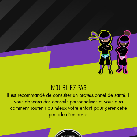
N’OUBLIEZ PAS
Il est recommandé de consulter un professionnel de santé. Il
vous donnera des conseils personnalisés et vous dira
comment soutenir au mieux votre enfant pour gérer cette
période d’énurésie.